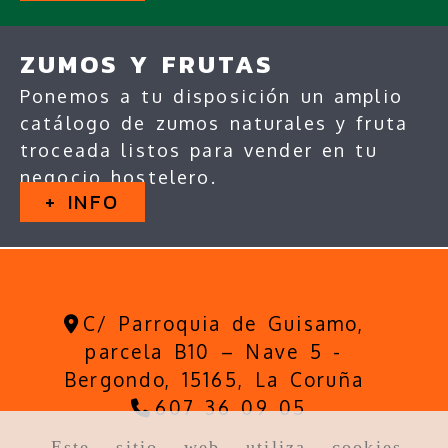
ZUMOS Y FRUTAS
Ponemos a tu disposición un amplio
catálogo de zumos naturales y fruta
troceada listos para vender en tu
negocio hostelero.
+ INFO
C/ Parroquia de Guisamo,
parcela B10 – Nave 5 -
Bergondo,
15165,
La Coruña
607 36 09 05
Este sitio web utiliza cookies