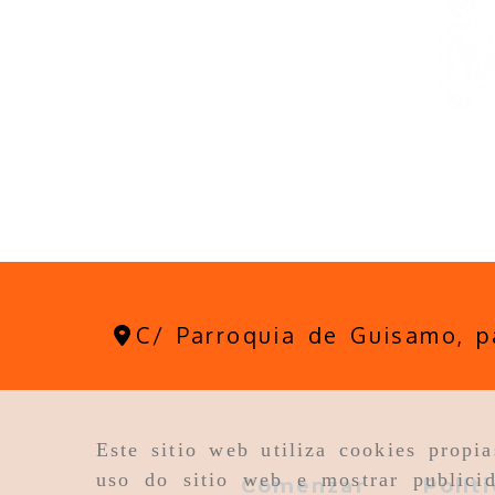
C/ Parroquia de Guisamo, 
Este sitio web utiliza cookies propi
uso do sitio web e mostrar publicid
Comenzar
Polít