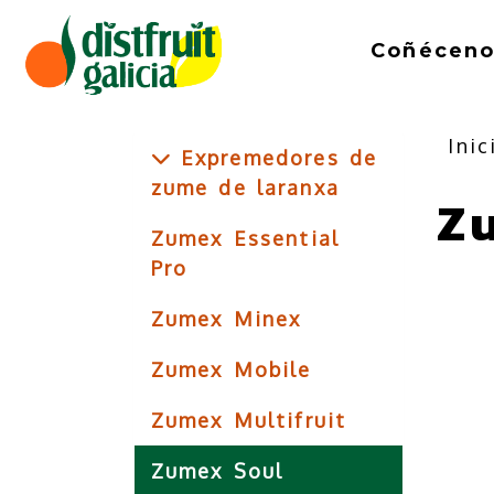
Coñéceno
Inic
Expremedores de
zume de laranxa
Z
Zumex Essential
Pro
Zumex Minex
Zumex Mobile
Zumex Multifruit
Zumex Soul