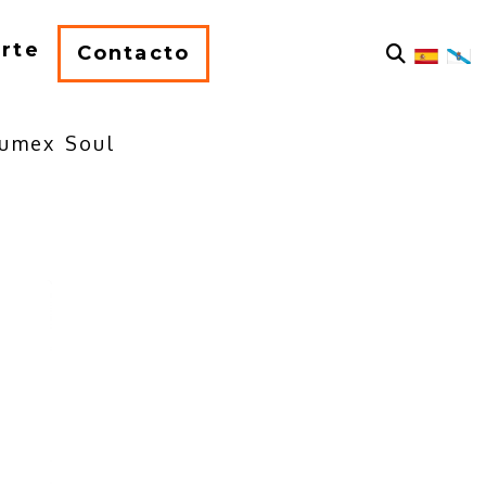
rte
Contacto
umex Soul