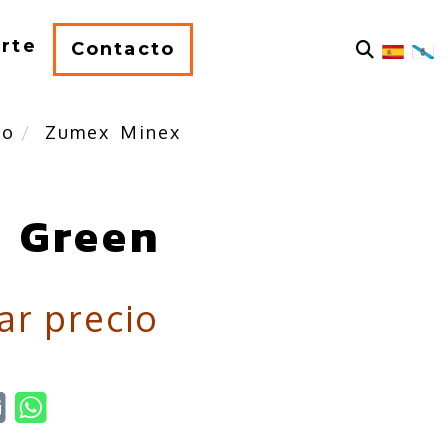
rte
Contacto
mo
Zumex Minex
 Green
ar precio