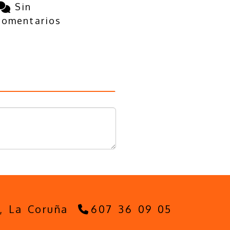
Sin
comentarios
5,
La Coruña
607 36 09 05