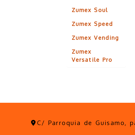
Zumex Soul
Zumex Speed
Zumex Vending
Zumex
Versatile Pro
C/ Parroquia de Guisamo, 