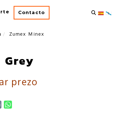
rte
Contacto
a
Zumex Minex
 Grey
ar prezo