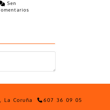
Sen
comentarios
5,
La Coruña
607 36 09 05