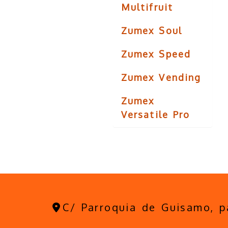
Multifruit
Zumex Soul
Zumex Speed
Zumex Vending
Zumex
Versatile Pro
C/ Parroquia de Guisamo, 