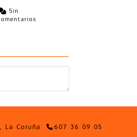
Sin
comentarios
5,
La Coruña
607 36 09 05