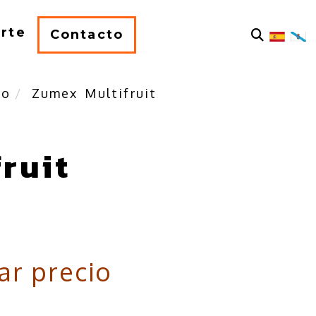
rte
Contacto
mo
Zumex Multifruit
fruit
ar precio