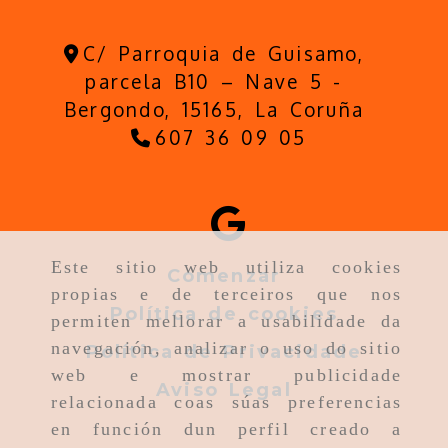
C/ Parroquia de Guisamo,
parcela B10 – Nave 5 -
Bergondo,
15165,
La Coruña
607 36 09 05
Este sitio web utiliza cookies
Comenzar
propias e de terceiros que nos
Política de cookies
permiten mellorar a usabilidade da
navegación, analizar o uso do sitio
Política de Privacidade
web e mostrar publicidade
Aviso Legal
relacionada coas súas preferencias
en función dun perfil creado a